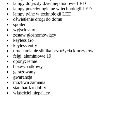
lampy do jazdy dziennej diodowe LED
lampy przeciwmgielne w technologii LED
lampy tylne w technologii LED
oświetlenie drogi do domu
spoiler
wyjście aux
zestaw głośnomówiący
keyless Go
keyless entry
uruchamianie silnika bez użycia kluczyków
felgi: aluminiowe 19
opony: letnie
bezwypadkowy
garażowany
gwarancja
możliwa zamiana
stan bardzo dobry
właściciel niepalący