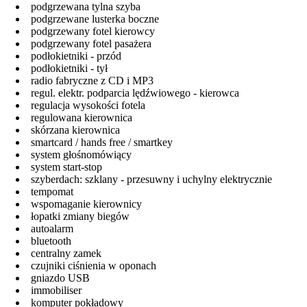
podgrzewana tylna szyba
podgrzewane lusterka boczne
podgrzewany fotel kierowcy
podgrzewany fotel pasażera
podłokietniki - przód
podłokietniki - tył
radio fabryczne z CD i MP3
regul. elektr. podparcia lędźwiowego - kierowca
regulacja wysokości fotela
regulowana kierownica
skórzana kierownica
smartcard / hands free / smartkey
system głośnomówiący
system start-stop
szyberdach: szklany - przesuwny i uchylny elektrycznie
tempomat
wspomaganie kierownicy
łopatki zmiany biegów
autoalarm
bluetooth
centralny zamek
czujniki ciśnienia w oponach
gniazdo USB
immobiliser
komputer pokładowy