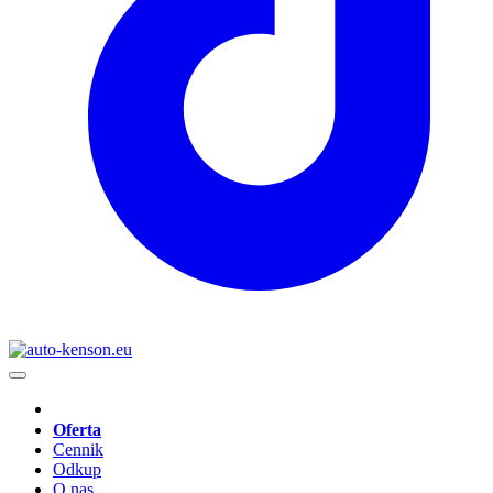
Oferta
Cennik
Odkup
O nas