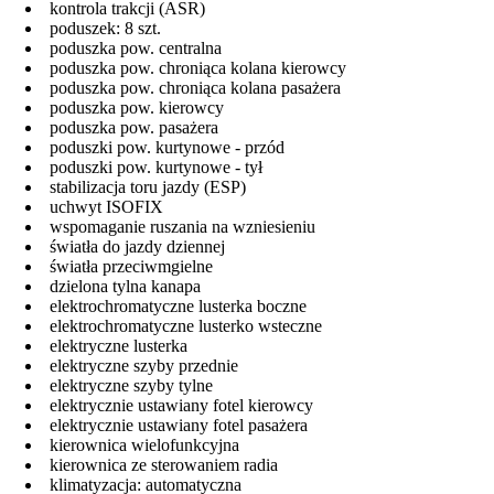
kontrola trakcji (ASR)
poduszek: 8 szt.
poduszka pow. centralna
poduszka pow. chroniąca kolana kierowcy
poduszka pow. chroniąca kolana pasażera
poduszka pow. kierowcy
poduszka pow. pasażera
poduszki pow. kurtynowe - przód
poduszki pow. kurtynowe - tył
stabilizacja toru jazdy (ESP)
uchwyt ISOFIX
wspomaganie ruszania na wzniesieniu
światła do jazdy dziennej
światła przeciwmgielne
dzielona tylna kanapa
elektrochromatyczne lusterka boczne
elektrochromatyczne lusterko wsteczne
elektryczne lusterka
elektryczne szyby przednie
elektryczne szyby tylne
elektrycznie ustawiany fotel kierowcy
elektrycznie ustawiany fotel pasażera
kierownica wielofunkcyjna
kierownica ze sterowaniem radia
klimatyzacja: automatyczna