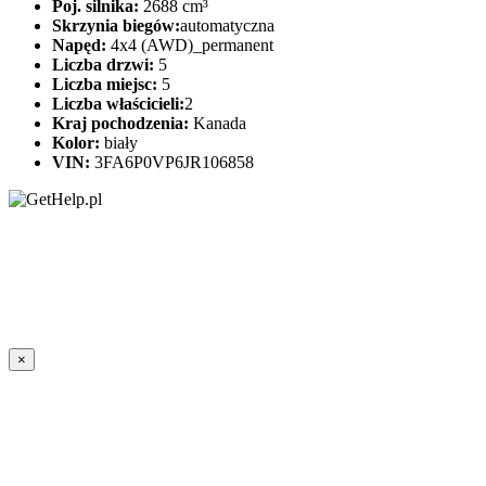
Poj. silnika:
2688 cm³
Skrzynia biegów:
automatyczna
Napęd:
4x4 (AWD)_permanent
Liczba drzwi:
5
Liczba miejsc:
5
Liczba właścicieli:
2
Kraj pochodzenia:
Kanada
Kolor:
biały
VIN:
3FA6P0VP6JR106858
×