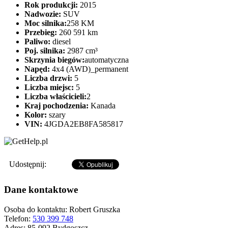
Rok produkcji:
2015
Nadwozie:
SUV
Moc silnika:
258 KM
Przebieg:
260 591 km
Paliwo:
diesel
Poj. silnika:
2987 cm³
Skrzynia biegów:
automatyczna
Napęd:
4x4 (AWD)_permanent
Liczba drzwi:
5
Liczba miejsc:
5
Liczba właścicieli:
2
Kraj pochodzenia:
Kanada
Kolor:
szary
VIN:
4JGDA2EB8FA585817
Udostępnij:
Dane kontaktowe
Osoba do kontaktu:
Robert Gruszka
Telefon:
530 399 748
Adres:
85-092 Bydgoszcz