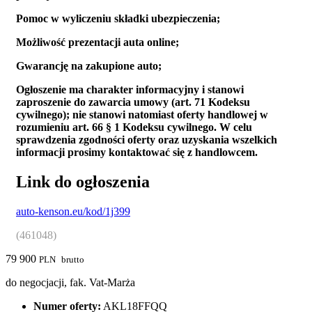
Pomoc w wyliczeniu składki ubezpieczenia;
Możliwość prezentacji auta online;
Gwarancję na zakupione auto;
Ogłoszenie ma charakter informacyjny i stanowi
zaproszenie do zawarcia umowy (art. 71 Kodeksu
cywilnego); nie stanowi natomiast oferty handlowej w
rozumieniu art. 66 § 1 Kodeksu cywilnego. W celu
sprawdzenia zgodności oferty oraz uzyskania wszelkich
informacji prosimy kontaktować się z handlowcem.
Link do ogłoszenia
auto-kenson.eu/kod/1j399
(461048)
79 900
PLN
brutto
do negocjacji, fak. Vat-Marża
Numer oferty:
AKL18FFQQ