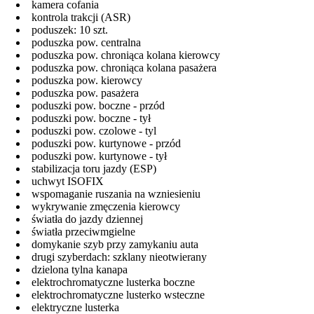
kamera cofania
kontrola trakcji (ASR)
poduszek: 10 szt.
poduszka pow. centralna
poduszka pow. chroniąca kolana kierowcy
poduszka pow. chroniąca kolana pasażera
poduszka pow. kierowcy
poduszka pow. pasażera
poduszki pow. boczne - przód
poduszki pow. boczne - tył
poduszki pow. czolowe - tyl
poduszki pow. kurtynowe - przód
poduszki pow. kurtynowe - tył
stabilizacja toru jazdy (ESP)
uchwyt ISOFIX
wspomaganie ruszania na wzniesieniu
wykrywanie zmęczenia kierowcy
światła do jazdy dziennej
światła przeciwmgielne
domykanie szyb przy zamykaniu auta
drugi szyberdach: szklany nieotwierany
dzielona tylna kanapa
elektrochromatyczne lusterka boczne
elektrochromatyczne lusterko wsteczne
elektryczne lusterka