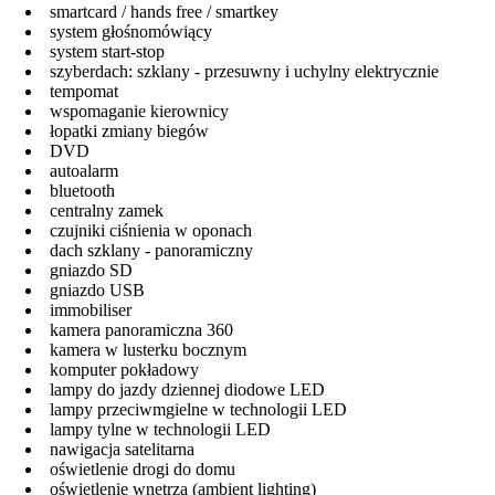
smartcard / hands free / smartkey
system głośnomówiący
system start-stop
szyberdach: szklany - przesuwny i uchylny elektrycznie
tempomat
wspomaganie kierownicy
łopatki zmiany biegów
DVD
autoalarm
bluetooth
centralny zamek
czujniki ciśnienia w oponach
dach szklany - panoramiczny
gniazdo SD
gniazdo USB
immobiliser
kamera panoramiczna 360
kamera w lusterku bocznym
komputer pokładowy
lampy do jazdy dziennej diodowe LED
lampy przeciwmgielne w technologii LED
lampy tylne w technologii LED
nawigacja satelitarna
oświetlenie drogi do domu
oświetlenie wnętrza (ambient lighting)