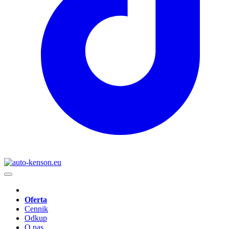
Oferta
Cennik
Odkup
O nas