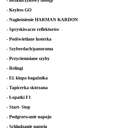
- Bezkluczykowy dostęp
- Keyless GO
- Nagłośnienie HARMAN KARDON
- Spryskiwacze reflektorów
- Podświetlane lusterka
- Szyberdach/panorama
- Przyciemniane szyby
- Relingi
- El. klapa bagażnika
- Tapicerka skórzana
- Łopatki F1
- Start- Stop
- Podgrzewanie napoju
- Schładzanie napoju