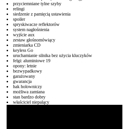
przyciemniane tylne szyby
relingi
siedzenie z pamięcią ustawienia
spoiler
spryskiwacze reflektorów
system nagłośnienia
wyjście aux
zestaw głośnomówiący
zmieniarka CD
keyless Go
uruchamianie silnika bez użycia kluczyków
felgi: aluminiowe 19
opony: letnie
bezwypadkowy
garażowany
gwarancja
hak holowniczy
możliwa zamiana
stan bardzo dobry
właściciel niepalący