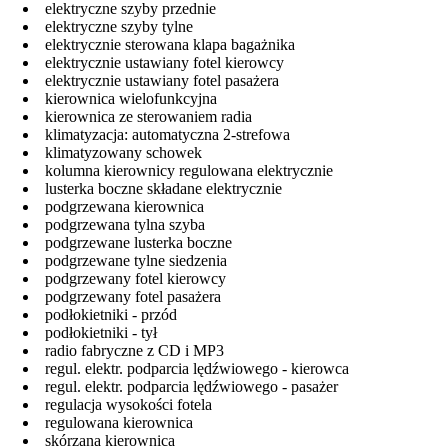
elektryczne szyby przednie
elektryczne szyby tylne
elektrycznie sterowana klapa bagażnika
elektrycznie ustawiany fotel kierowcy
elektrycznie ustawiany fotel pasażera
kierownica wielofunkcyjna
kierownica ze sterowaniem radia
klimatyzacja: automatyczna 2-strefowa
klimatyzowany schowek
kolumna kierownicy regulowana elektrycznie
lusterka boczne składane elektrycznie
podgrzewana kierownica
podgrzewana tylna szyba
podgrzewane lusterka boczne
podgrzewane tylne siedzenia
podgrzewany fotel kierowcy
podgrzewany fotel pasażera
podłokietniki - przód
podłokietniki - tył
radio fabryczne z CD i MP3
regul. elektr. podparcia lędźwiowego - kierowca
regul. elektr. podparcia lędźwiowego - pasażer
regulacja wysokości fotela
regulowana kierownica
skórzana kierownica