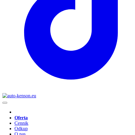
Oferta
Cennik
Odkup
O nas