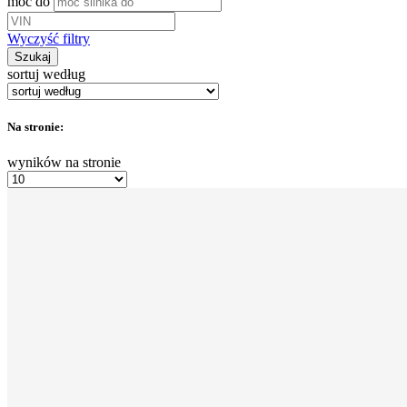
moc do
Wyczyść filtry
Szukaj
sortuj według
Na stronie:
wyników na stronie