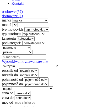
Kontakt
osobowe (57)
dostawcze (1)
marka
model
typ motocykla
typ autobusu
kategoria
podkategoria
Wyszukiwanie zaawansowane
rocznik od
rocznik do
pojemność od
pojemność do
cena od
cena do
moc od