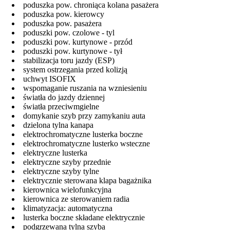
poduszka pow. chroniąca kolana pasażera
poduszka pow. kierowcy
poduszka pow. pasażera
poduszki pow. czolowe - tyl
poduszki pow. kurtynowe - przód
poduszki pow. kurtynowe - tył
stabilizacja toru jazdy (ESP)
system ostrzegania przed kolizją
uchwyt ISOFIX
wspomaganie ruszania na wzniesieniu
światła do jazdy dziennej
światła przeciwmgielne
domykanie szyb przy zamykaniu auta
dzielona tylna kanapa
elektrochromatyczne lusterka boczne
elektrochromatyczne lusterko wsteczne
elektryczne lusterka
elektryczne szyby przednie
elektryczne szyby tylne
elektrycznie sterowana klapa bagażnika
kierownica wielofunkcyjna
kierownica ze sterowaniem radia
klimatyzacja: automatyczna
lusterka boczne składane elektrycznie
podgrzewana tylna szyba