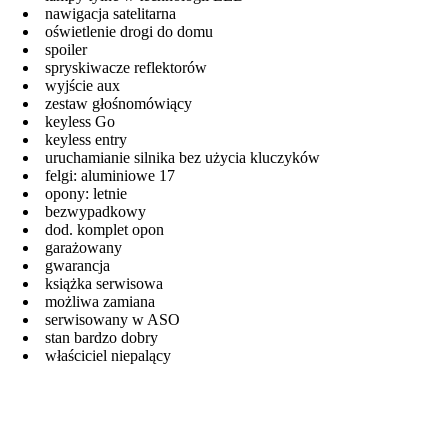
nawigacja satelitarna
oświetlenie drogi do domu
spoiler
spryskiwacze reflektorów
wyjście aux
zestaw głośnomówiący
keyless Go
keyless entry
uruchamianie silnika bez użycia kluczyków
felgi: aluminiowe 17
opony: letnie
bezwypadkowy
dod. komplet opon
garażowany
gwarancja
książka serwisowa
możliwa zamiana
serwisowany w ASO
stan bardzo dobry
właściciel niepalący