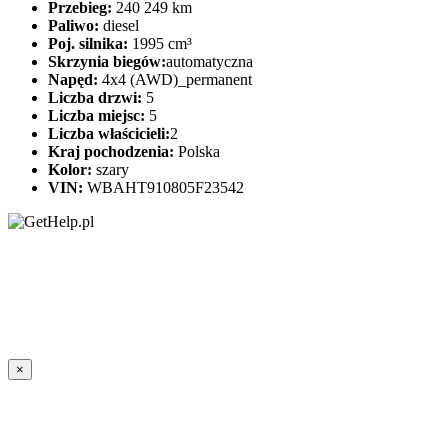
Przebieg:
240 249 km
Paliwo:
diesel
Poj. silnika:
1995 cm³
Skrzynia biegów:
automatyczna
Napęd:
4x4 (AWD)_permanent
Liczba drzwi:
5
Liczba miejsc:
5
Liczba właścicieli:
2
Kraj pochodzenia:
Polska
Kolor:
szary
VIN:
WBAHT910805F23542
×