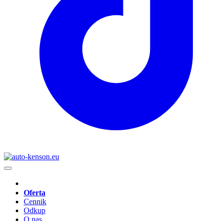
Oferta
Cennik
Odkup
O nas