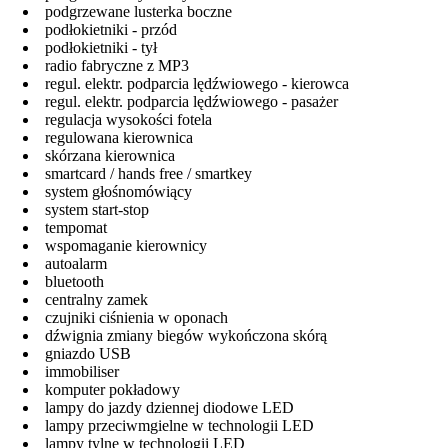
podgrzewane lusterka boczne
podłokietniki - przód
podłokietniki - tył
radio fabryczne z MP3
regul. elektr. podparcia lędźwiowego - kierowca
regul. elektr. podparcia lędźwiowego - pasażer
regulacja wysokości fotela
regulowana kierownica
skórzana kierownica
smartcard / hands free / smartkey
system głośnomówiący
system start-stop
tempomat
wspomaganie kierownicy
autoalarm
bluetooth
centralny zamek
czujniki ciśnienia w oponach
dźwignia zmiany biegów wykończona skórą
gniazdo USB
immobiliser
komputer pokładowy
lampy do jazdy dziennej diodowe LED
lampy przeciwmgielne w technologii LED
lampy tylne w technologii LED