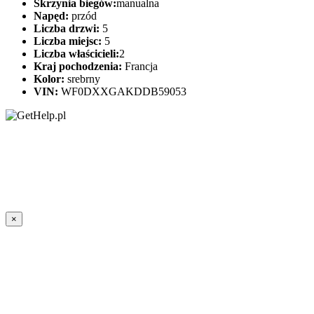
Skrzynia biegów:
manualna
Napęd:
przód
Liczba drzwi:
5
Liczba miejsc:
5
Liczba właścicieli:
2
Kraj pochodzenia:
Francja
Kolor:
srebrny
VIN:
WF0DXXGAKDDB59053
×