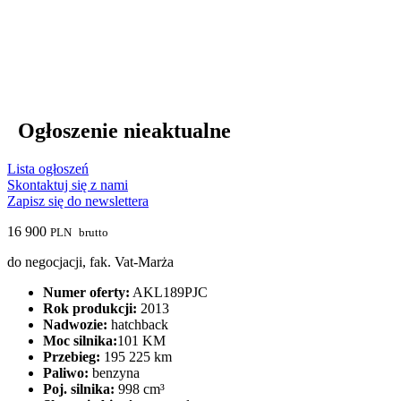
Ogłoszenie nieaktualne
Lista ogłoszeń
Skontaktuj się z nami
Zapisz się do newslettera
16 900
PLN
brutto
do negocjacji, fak. Vat-Marża
Numer oferty:
AKL189PJC
Rok produkcji:
2013
Nadwozie:
hatchback
Moc silnika:
101 KM
Przebieg:
195 225 km
Paliwo:
benzyna
Poj. silnika:
998 cm³