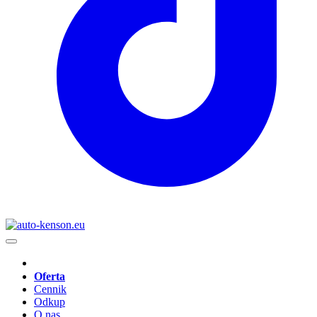
Oferta
Cennik
Odkup
O nas