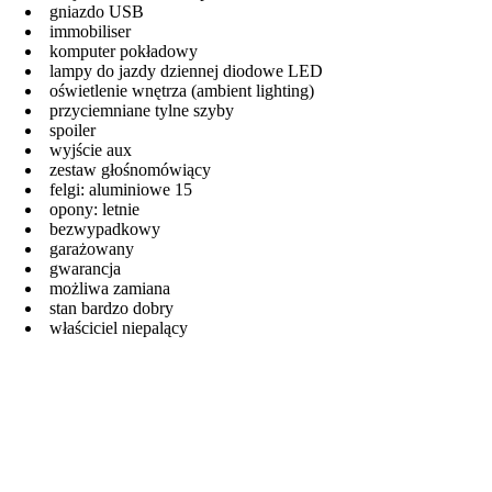
gniazdo USB
immobiliser
komputer pokładowy
lampy do jazdy dziennej diodowe LED
oświetlenie wnętrza (ambient lighting)
przyciemniane tylne szyby
spoiler
wyjście aux
zestaw głośnomówiący
felgi: aluminiowe 15
opony: letnie
bezwypadkowy
garażowany
gwarancja
możliwa zamiana
stan bardzo dobry
właściciel niepalący