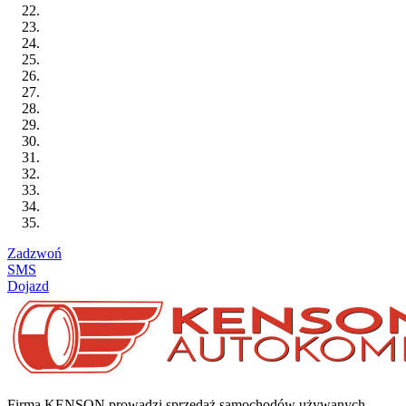
Zadzwoń
SMS
Dojazd
Firma KENSON prowadzi sprzedaż samochodów używanych,