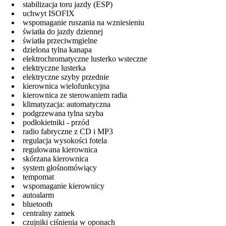
stabilizacja toru jazdy (ESP)
uchwyt ISOFIX
wspomaganie ruszania na wzniesieniu
światła do jazdy dziennej
światła przeciwmgielne
dzielona tylna kanapa
elektrochromatyczne lusterko wsteczne
elektryczne lusterka
elektryczne szyby przednie
kierownica wielofunkcyjna
kierownica ze sterowaniem radia
klimatyzacja: automatyczna
podgrzewana tylna szyba
podłokietniki - przód
radio fabryczne z CD i MP3
regulacja wysokości fotela
regulowana kierownica
skórzana kierownica
system głośnomówiący
tempomat
wspomaganie kierownicy
autoalarm
bluetooth
centralny zamek
czujniki ciśnienia w oponach