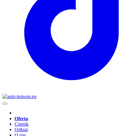
Oferta
Cennik
Odkup
O nas