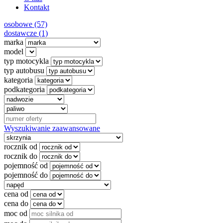
Kontakt
osobowe (57)
dostawcze (1)
marka
model
typ motocykla
typ autobusu
kategoria
podkategoria
Wyszukiwanie zaawansowane
rocznik od
rocznik do
pojemność od
pojemność do
cena od
cena do
moc od